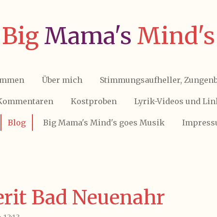
Big
Mama's
Mind's
kommen
Über mich
Stimmungsaufheller, Zungenb
 Kommentaren
Kostproben
Lyrik-Videos und Lin
Blog
Big Mama's Mind's goes Musik
Impress
erit Bad Neuenahr