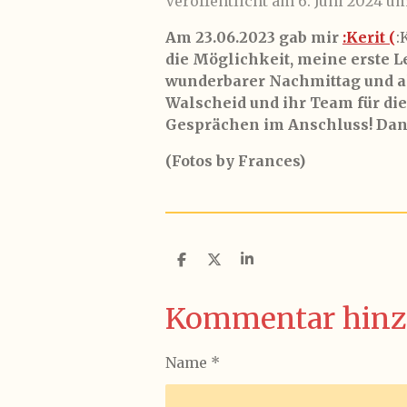
Veröffentlicht am 6. Juni 2024 um
Am 23.06.2023 gab mir
:Kerit (
:
die Möglichkeit, meine erste L
wunderbarer Nachmittag und a
Walscheid und ihr Team für di
Gesprächen im Anschluss! Da
(Fotos by Frances)
T
T
T
e
e
e
i
i
i
l
l
l
Kommentar hinz
e
e
e
n
n
n
Name *